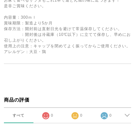
お家で食べるサラダもこれ1本で道とん堀の味に近づきます！
是非ご賞味ください。
内容量：300ｍｌ
賞味期限：製造より5か月
保存方法：開封前は直射日光を避けて常温保存してください。
：開封後は冷蔵庫（10℃以下）に立てて保存し、早めにお
召し上がりください。
使用上の注意：キャップを閉めてよく振ってからご使用ください。
アレルゲン：大豆・鶏
商品の評価
すべて
0
0
0